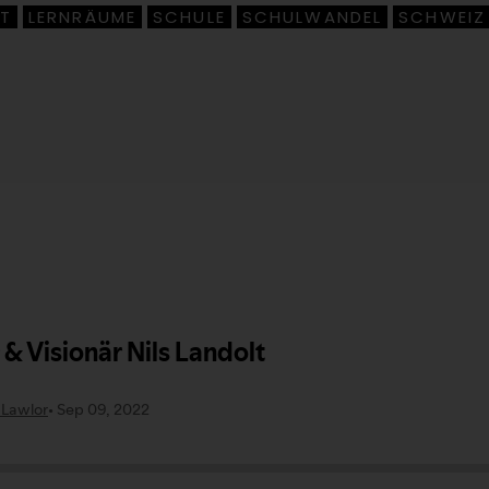
FT
LERNRÄUME
SCHULE
SCHULWANDEL
SCHWEIZ
,
,
,
,