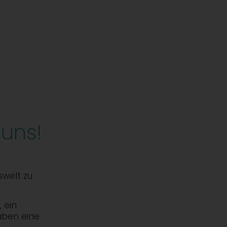
 uns!
,
swelt zu
 ein
aben eine