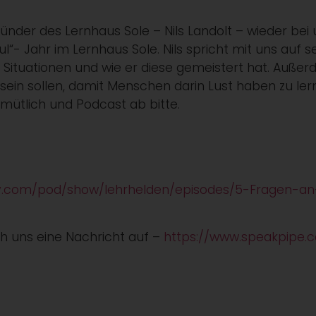
ünder des Lernhaus Sole – Nils Landolt – wieder bei
l“- Jahr im Lernhaus Sole. Nils spricht mit uns auf 
ituationen und wie er diese gemeistert hat. Außerde
ein sollen, damit Menschen darin Lust haben zu lern
gemütlich und Podcast ab bitte.
ify.com/pod/show/lehrhelden/episodes/5-Fragen-a
ch uns eine Nachricht auf –
https://www.speakpipe.