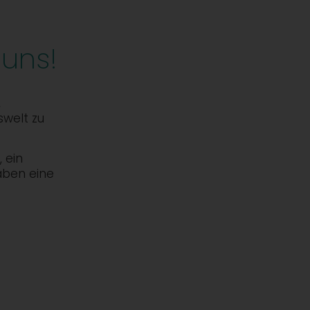
 uns!
,
swelt zu
 ein
aben eine